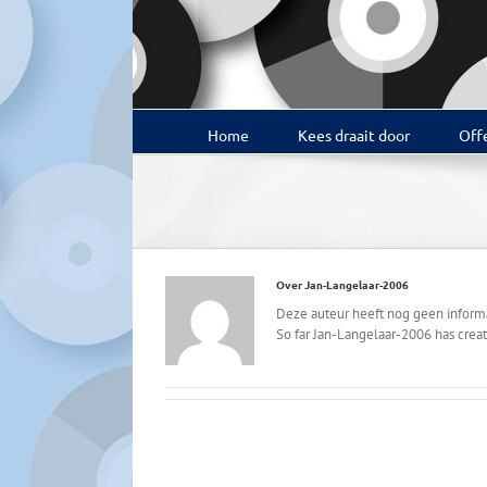
Ga
naar
inhoud
Home
Kees draait door
Offe
Over
Jan-Langelaar-2006
Deze auteur heeft nog geen informat
So far Jan-Langelaar-2006 has creat