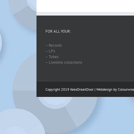
FOR ALL YOUR:
– Records
– LP’s
– Tubes
– Livetime collections
Copyright 2019 KeesDraaitDoor | Webdesign by
Colourwis