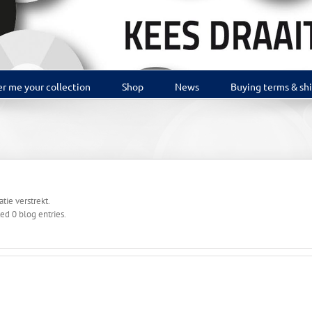
r me your collection
Shop
News
Buying terms & sh
ie verstrekt.
ed 0 blog entries.