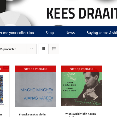
r me your collection
Shop
News
Buying terms & sh
96 producten
d
Niet op voorraad
Niet op voorraad
Wieniawski violin Kogan
as
Franck sonatas violin