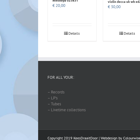
melodiya 025831
violin decca uk wb ed
€
20,00
€
30,00
Details
Details
FOR ALL YOUR:
– Records
– LP’s
– Tubes
– Livetime collections
Copyright 2019 KeesDraaitDoor | Webdesign by
Colourwis