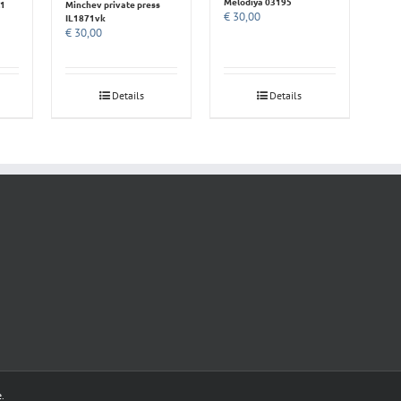
Melodiya 03195
.1
Minchev private press
€
30,00
IL1871vk
€
30,00
Details
Details
e
.