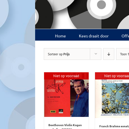
Ga
naar
inhoud
Home
Kees draait door
Offe
Sorteer op
Prijs
Toon
Niet op voorraad
Niet op voorraa
Beethoven Violin Kogan
Franck Brahms sonat