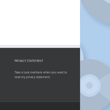
PRIVACY STATEMENT
Take a look overhere when you want to
read my privacy statement.