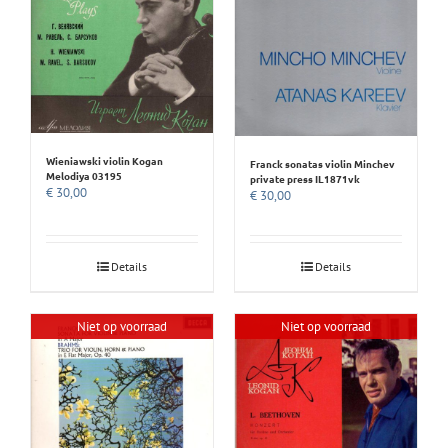
Wieniawski violin Kogan
Franck sonatas violin Minchev
Melodiya 03195
private press IL1871vk
€
30,00
€
30,00
Details
Details
Niet op voorraad
Niet op voorraad