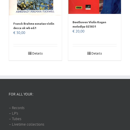
Beethoven Violin Kogan
Franck Brahms sonatas violin
melodiya 025831
decca uk wb ed.1
€
20,00
€
30,00
Details
Details
FOR ALL YOUR:
– Records
– LP’s
– Tubes
– Livetime collections