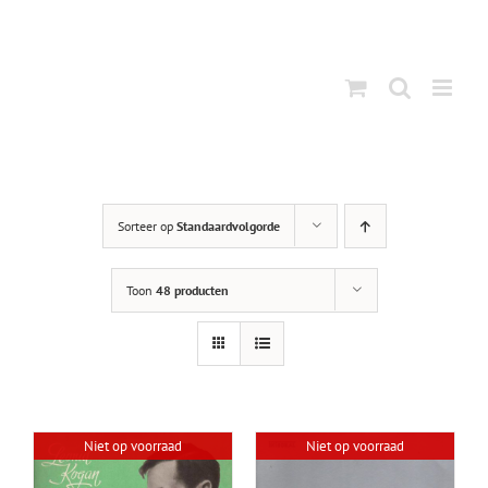
Ga
naar
inhoud
Sorteer op
Standaardvolgorde
Toon
48 producten
Niet op voorraad
Niet op voorraad