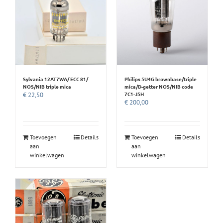
Sylvania 12AT7WA/ ECC 81/
Philips 5U4G brownbase/triple
NOS/NIB triple mica
mica/D-getter NOS/NIB code
7C1-J5H
€
22,50
€
200,00
Toevoegen
Details
Toevoegen
Details
aan
aan
winkelwagen
winkelwagen