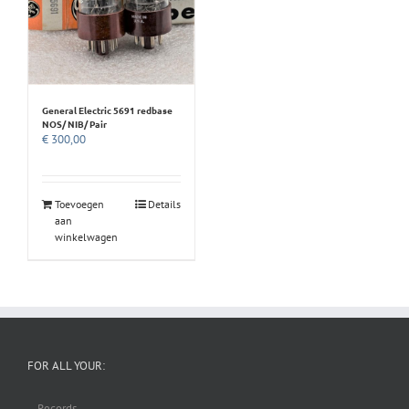
General Electric 5691 redbase
NOS/ NIB/ Pair
€
300,00
Toevoegen
Details
aan
winkelwagen
FOR ALL YOUR:
– Records