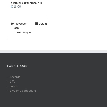
horseshoe getter NOS/ NIB
€
15,00
Toevoegen
Details
aan
winkelwagen
FOR ALL YOUR:
– Records
– LP’s
– Tubes
– Livetime collections