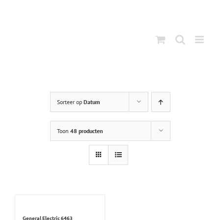
Ga
naar
inhoud
Sorteer op
Datum
Toon
48 producten
General Electric 6463