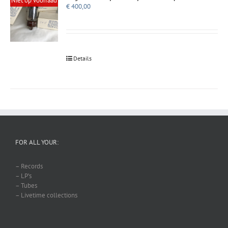
Niet op voorraad
€
400,00
Details
FOR ALL YOUR:
– Records
– LP’s
– Tubes
– Livetime collections