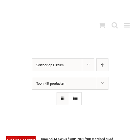
Ga
naar
inhoud
Sorteer op
Datum
Toon
48 producten
Tung-Sol 6L6WGB / 5881 NOS/NIB matched quad